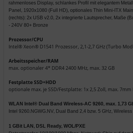
rahmenloses Display, schlankes Profil mit elegantem Metall
Panel, 1920x1080 (Full HD), optionales Thin Mini-ITX Ma
(rechts): 2x USB v2.0, 2x integrierte Lautsprecher, Maße 
- 240V 80+ Bronze
Prozessor/CPU
Intel® Xeon® D1541 Prozessor, 2,1-2,7 GHz (Turbo Mode
Arbeitsspeicher/RAM
max. optionaler 4* DDR4 2400 MHz, max. 32 GB
Festplatte SSD+HDD
optionale max. je SSD/Festplatte: 1x 2,5 Zoll, max. 7m
WLAN Intel® Dual Band Wireless-AC 9260, max. 1,73 G
Intel 9260.NGWG.NV, Dual Band 2,4 bzw. 5 GHz, Wireless LA
1 GBit LAN, DSL Ready, WOL/PXE