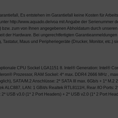
ntiefall, Es entstehen im Garantiefall keine Kosten für Arbei
ter http://www.aquado.de/voa mit Angabe der Serienummer des
) bzw. zum von Ihnen angegebenen Abholdatum durch unseren S
igkeit der Hardware. Bei ungerechtfertigten Garantieanmeldun
g, Tastatur, Maus und Peripheriegeräte (Drucker, Monitor, etc.)
optionale CPU Sockel LGA1151 8. Intel® Generation: Intel® Cor
Celeron® Prozessor, RAM Sockel: 4* max. DDR4 2666 MHz , max
glich), SATA/M.2 Anschlüsse: 2* SATA III max. 6Gb/s + 1* M.
tek ALC887, LAN: 1 GBit/s Realtek RTL8111H, Rear /IO Ports: 2
: 2* USB v3.0 (1* 2 Port Headers) + 2* USB v2.0 (1* 2 Port Hea