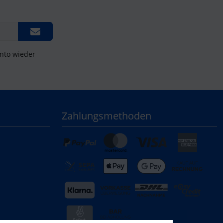
onto wieder
Zahlungsmethoden