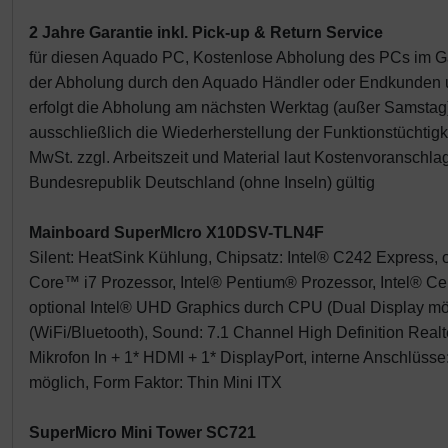
2 Jahre Garantie inkl. Pick-up & Return Service
für diesen Aquado PC, Kostenlose Abholung des PCs im Gara
der Abholung durch den Aquado Händler oder Endkunden un
erfolgt die Abholung am nächsten Werktag (außer Samstag
ausschließlich die Wiederherstellung der Funktionstücht
MwSt. zzgl. Arbeitszeit und Material laut Kostenvoranschla
Bundesrepublik Deutschland (ohne Inseln) gültig
Mainboard SuperMIcro X10DSV-TLN4F
Silent: HeatSink Kühlung, Chipsatz: Intel® C242 Express, 
Core™ i7 Prozessor, Intel® Pentium® Prozessor, Intel® 
optional Intel® UHD Graphics durch CPU (Dual Display mö
(WiFi/Bluetooth), Sound: 7.1 Channel High Definition Real
Mikrofon In + 1* HDMI + 1* DisplayPort, interne Anschlüsse
möglich, Form Faktor: Thin Mini ITX
SuperMicro Mini Tower SC721