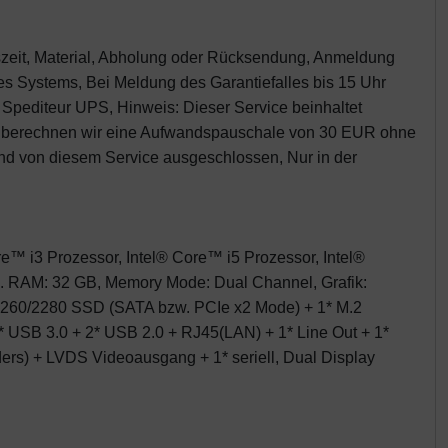
tszeit, Material, Abholung oder Rücksendung, Anmeldung
 Systems, Bei Meldung des Garantiefalles bis 15 Uhr
pediteur UPS, Hinweis: Dieser Service beinhaltet
gen berechnen wir eine Aufwandspauschale von 30 EUR ohne
 sind von diesem Service ausgeschlossen, Nur in der
e™ i3 Prozessor, Intel® Core™ i5 Prozessor, Intel®
. RAM: 32 GB, Memory Mode: Dual Channel, Grafik:
2 2260/2280 SSD (SATA bzw. PCIe x2 Mode) + 1* M.2
* USB 3.0 + 2* USB 2.0 + RJ45(LAN) + 1* Line Out + 1*
ders) + LVDS Videoausgang + 1* seriell, Dual Display