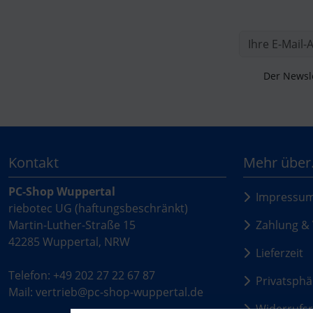
Der Newsle
Kontakt
Mehr über.
PC-Shop Wuppertal
Impressu
riebotec UG (haftungsbeschränkt)
Martin-Luther-Straße 15
Zahlung & 
42285 Wuppertal, NRW
Lieferzeit
Telefon: +49 202 27 22 67 87
Privatsphä
Mail: vertrieb@pc-shop-wuppertal.de
Widerrufsr