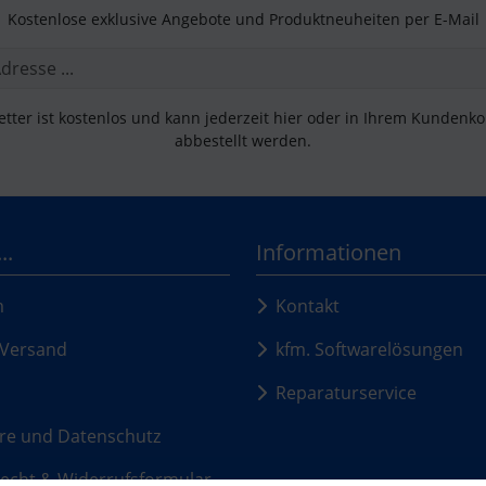
Kostenlose exklusive Angebote und Produktneuheiten per E-Mail
tter ist kostenlos und kann jederzeit hier oder in Ihrem Kundenk
abbestellt werden.
..
Informationen
m
Kontakt
Versand
kfm. Softwarelösungen
Reparaturservice
re und Datenschutz
echt & Widerrufsformular