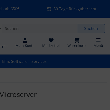
gen
Springe zu den allgemeinen Informationen
 - ab 650€
30 Tage Rückgaberecht
Suchen
ungen
Mein Konto
Merkzettel
Warenkorb
Menü
kfm. Software
Services
u navigieren. Zum Vergrößern klicken Sie auf das Bild.
Microserver