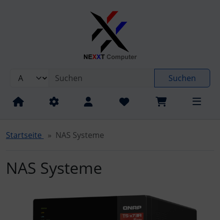
Sprungnavigation
Springe zum Inhalt
Springe zur Navigation
Spri
Aquado® AG
Suchen
QNAP® Systems, Inc.
Startseite
NAS Systeme
NAS Systeme