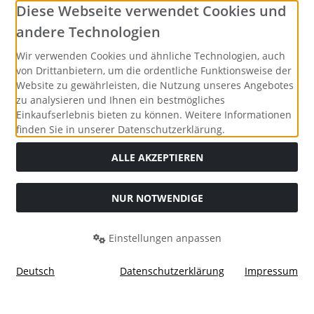
Diese Webseite verwendet Cookies und
andere Technologien
Wir verwenden Cookies und ähnliche Technologien, auch
Social Media
von Drittanbietern, um die ordentliche Funktionsweise der
Website zu gewährleisten, die Nutzung unseres Angebotes
zu analysieren und Ihnen ein bestmögliches
Einkaufserlebnis bieten zu können. Weitere Informationen
finden Sie in unserer Datenschutzerklärung.
Alle Preise inkl. gesetzl. MwSt. zzgl.
Versandkosten
. Die
ALLE AKZEPTIEREN
durchgestrichenen Preise entsprechen dem bisherigen Preis
bei PC-Shop Wuppertal.
NUR NOTWENDIGE
PC-Shop Wuppertal © 2026 | Operated by riebotec UG © 2026
Einstellungen anpassen
Unser Angebot richtet sich nur an Unternehmen i.S.d. § 14 BGB sowie die
öffentliche Hand. Alle Preise verstehen sich inkl. gesetzlicher MwSt. und
zzgl. Versandkosten.
Deutsch
Datenschutzerklärung
Impressum